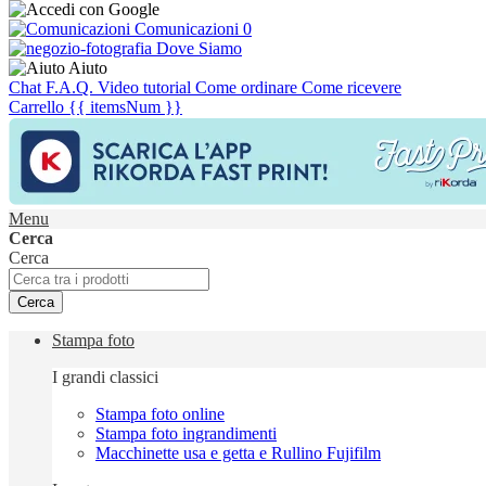
Comunicazioni
0
Dove Siamo
Aiuto
Chat
F.A.Q.
Video tutorial
Come ordinare
Come ricevere
Carrello
{{ itemsNum }}
Menu
Cerca
Cerca
Cerca
Stampa foto
I grandi classici
Stampa foto online
Stampa foto ingrandimenti
Macchinette usa e getta e Rullino Fujifilm